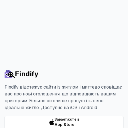
Спробувати 3 дня безкоштовно
Findify
Findify відстежує сайти із житлом і миттєво сповіщає
вас про нові оголошення, що відповідають вашим
критеріям. Більше ніколи не пропустіть своє
ідеальне житло.
Доступно на iOS і Android
Завантажте в
App Store