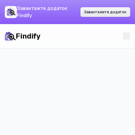
Завантажте додаток
Завантажте додаток
Завантажити додаток
Завантажити додаток
Findify
Findify
Findify