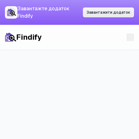
Завантажте додаток
Завантажте додаток
Завантажити додаток
Завантажити додаток
Findify
Findify
Findify