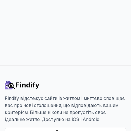
меншим стресом.
Спробувати 3 дня безкоштовно
Findify
Findify відстежує сайти із житлом і миттєво сповіщає
вас про нові оголошення, що відповідають вашим
критеріям. Більше ніколи не пропустіть своє
ідеальне житло.
Доступно на iOS і Android