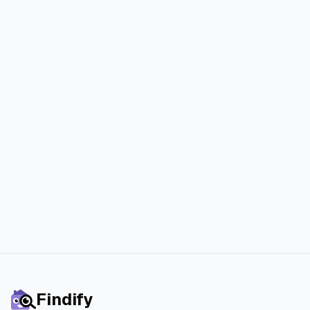
finden?
Schließe dich tausenden zufriedenen
Findify-Nutzern an, die ihr perfektes
Zuhause schneller und mit weniger
Stress gefunden haben.
Starte die 3-tägige kostenlose Testphase
Findify