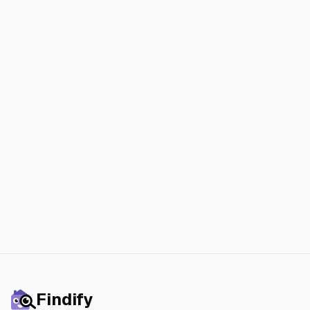
finden?
Schließe dich tausenden zufriedenen
Findify-Nutzern an, die ihr perfektes
Zuhause schneller und mit weniger
Stress gefunden haben.
Starte die 3-tägige kostenlose Testphase
Findify