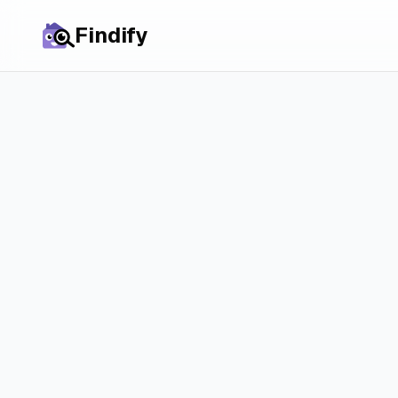
Findify
Alle Städte
Zimmer in
Alphen
Rijn
: Preise, Mar
reale Chancen