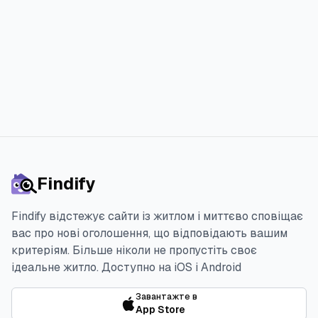
Спробувати 3 дня безкоштовно
Findify
Findify відстежує сайти із житлом і миттєво сповіщає
вас про нові оголошення, що відповідають вашим
критеріям. Більше ніколи не пропустіть своє
ідеальне житло.
Доступно на iOS і Android
Завантажте в
App Store