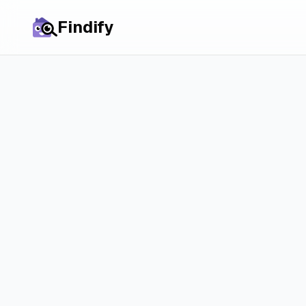
Findify
Усі міста
Студії в
Алсмері
ринок і реальні
Реалістичний погляд на оренду студій у А