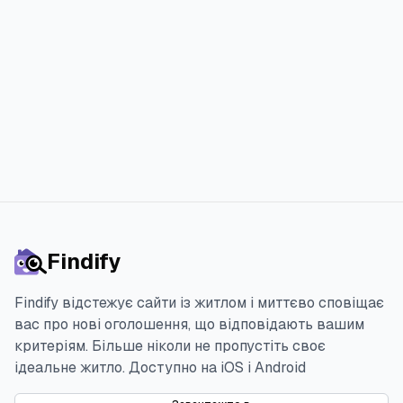
меншим стресом.
Спробувати 3 дня безкоштовно
Findify
Findify відстежує сайти із житлом і миттєво сповіщає
вас про нові оголошення, що відповідають вашим
критеріям. Більше ніколи не пропустіть своє
ідеальне житло.
Доступно на iOS і Android