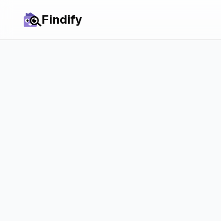
Findify
Усі міста
Кімнати в
Алмер
ринок і реальні
Дізнайтеся, що насправді потрібно, щоб