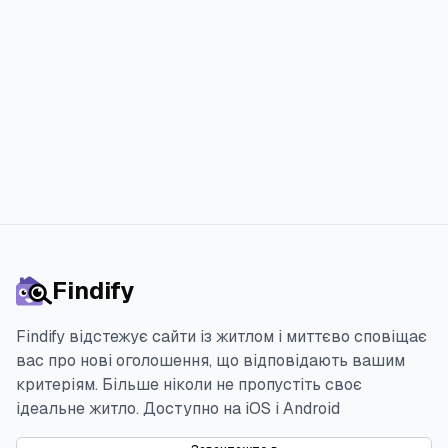
меншим стресом.
Спробувати 3 дня безкоштовно
Findify
Findify відстежує сайти із житлом і миттєво сповіщає
вас про нові оголошення, що відповідають вашим
критеріям. Більше ніколи не пропустіть своє
ідеальне житло.
Доступно на iOS і Android