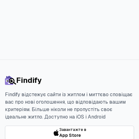
Спробувати 3 дня безкоштовно
Findify
Findify відстежує сайти із житлом і миттєво сповіщає
вас про нові оголошення, що відповідають вашим
критеріям. Більше ніколи не пропустіть своє
ідеальне житло.
Доступно на iOS і Android
Завантажте в
App Store