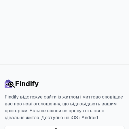
меншим стресом.
Спробувати 3 дня безкоштовно
Findify
Findify відстежує сайти із житлом і миттєво сповіщає
вас про нові оголошення, що відповідають вашим
критеріям. Більше ніколи не пропустіть своє
ідеальне житло.
Доступно на iOS і Android