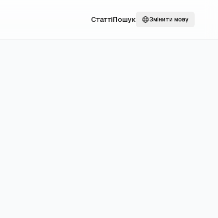
Статті
Пошук
Змінити мову
и та
 щоб
ть за одним