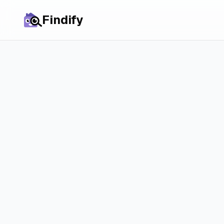
Findify
Назад до порівнянь
Stekkies vs 
ключові від
Порівняйте Stekkies і R
зрозуміти, у чому між 
принципом.