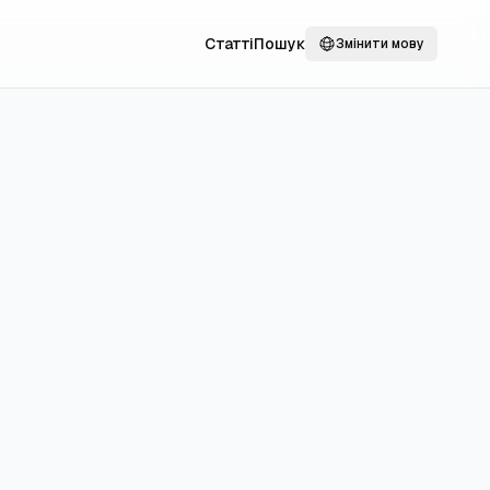
Статті
Пошук
Змінити мову
ції та чи
й?
 і швидші