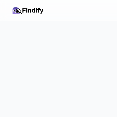
Findify
Назад до порівнянь
Огляд RentS
вартий серв
Що пропонує RentSlam, с
Розбираємо сповіщення 
альтернативи.