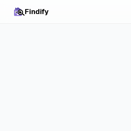
Findify
Alle Städte
Wohnungen in
Badhoevedorp
: P
Markt und reale 