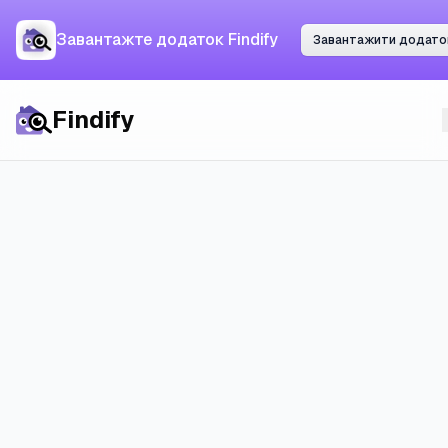
Завантажте додаток
Завантажте додаток Findify
Завантажити додаток
Завантажити додато
Findify
Findify
Усі міста
Оренда в
Арнемі
: ціни,
ринок і реальні шанси