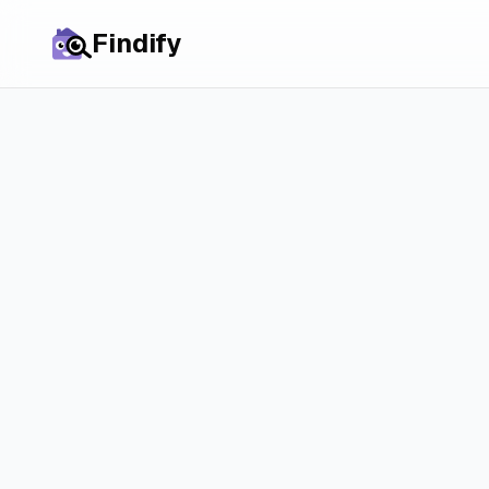
Findify
Назад до порівнянь
Stekkies vs 
ключові від
Порівняйте Stekkies і R
зрозуміти, у чому між 
принципом.