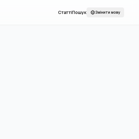
Статті
Пошук
Змінити мову
іни та
и, щоб
ть за одним