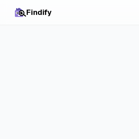
Findify
Все города
Комнаты в
Алкм
цены, рынок и р
шансы