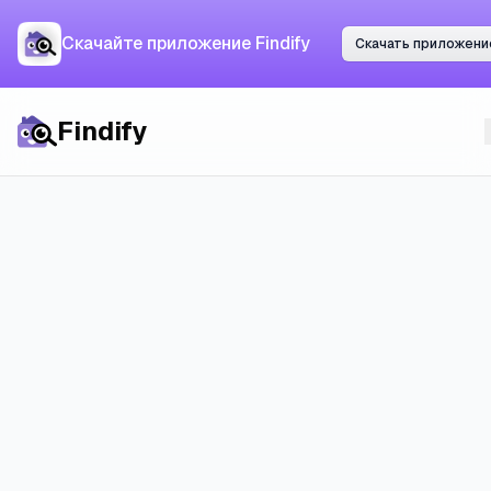
Скачайте приложение
Скачайте приложение Findify
Скачать приложение
Скачать приложени
Findify
Findify
Все города
Квартиры в
Алкмаре
: цены,
рынок и реальные шансы