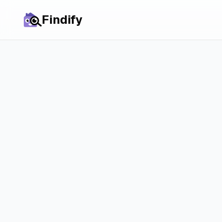
Findify
Toutes les villes
Maisons à
Appin
prix, marché et 
réelles