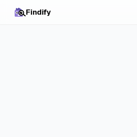
Findify
Toutes les villes
Maisons à
Aalten
marché et chance
Découvrez comment fonctionne réellement