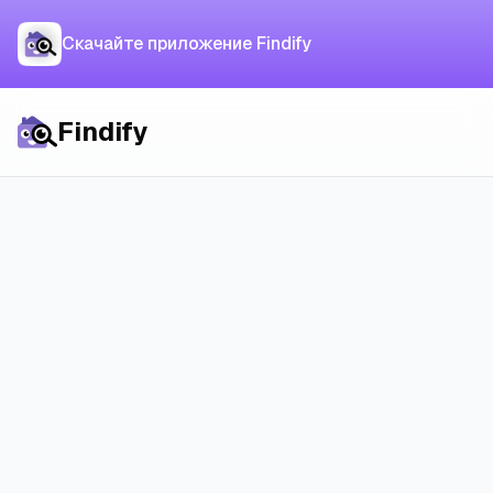
Скачайте приложение
Скачайте приложение Findify
Скачать приложение
Findify
Findify
Назад ко всем статьям
Как найти жилье в
Нидерландах с Findify
Пошаговый гайд по поиску жилья в аренду