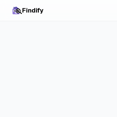
Findify
Назад ко всем статьям
Автозаполне
времени пр
Как функция автозаполн
за считанные секунды и
2 апреля 2026 г.
2 мин. ч