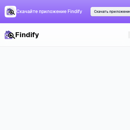
Скачайте приложение
Скачайте приложение Findify
Скачать приложение
Скачать приложени
Findify
Findify
Все города
Квартиры в
Апелдорне
:
цены, рынок и реальные