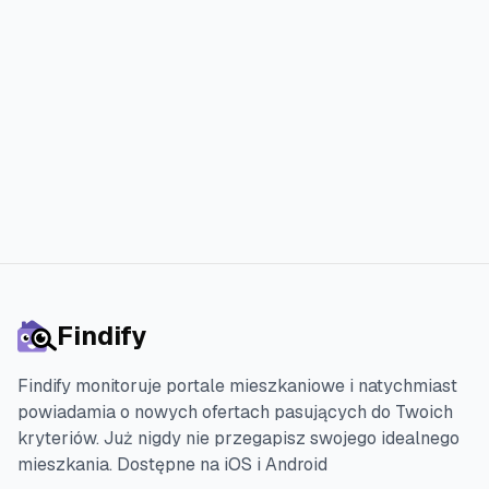
swój idealny dom szybciej i z
mniejszym stresem.
Rozpocznij 3-dniowy darmowy okres próbny
Findify
Findify monitoruje portale mieszkaniowe i natychmiast
powiadamia o nowych ofertach pasujących do Twoich
kryteriów. Już nigdy nie przegapisz swojego idealnego
mieszkania.
Dostępne na iOS i Android