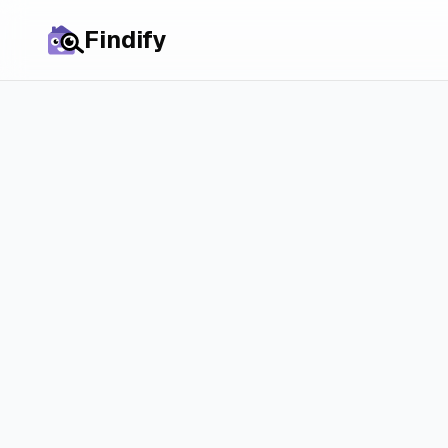
Findify
Wszystkie miasta
Domy w
Barneve
rynek i realne sz
Realistyczne spojrzenie na wynajem domó