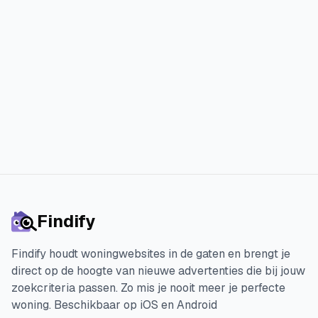
woning sneller en met minder stress
hebben gevonden.
Start je 3 dagen gratis proefperiode
Findify
Findify houdt woningwebsites in de gaten en brengt je
direct op de hoogte van nieuwe advertenties die bij jouw
zoekcriteria passen. Zo mis je nooit meer je perfecte
woning.
Beschikbaar op iOS en Android