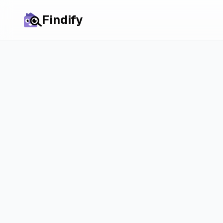
Findify
Alle steden
Kamers in
Appin
prijzen, markt en
kansen