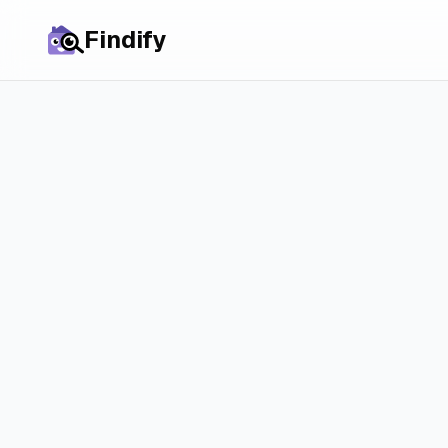
Findify
Alle steden
Huur in
Amstelve
prijzen, markt en
kansen