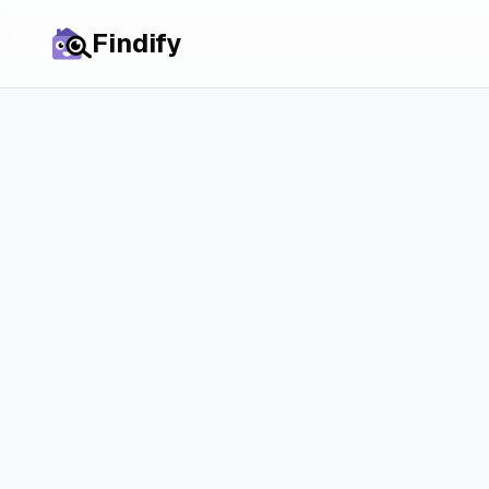
Findify
Назад к сравнениям
Rentbird vs 
ключевые о
Сравните Rentbird и Ste
чём между ними разница