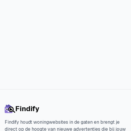
Sluit je aan bij duizenden tevreden
Findify-gebruikers die hun ideale
woning sneller en met minder stress
hebben gevonden.
Start je 3 dagen gratis proefperiode
Findify
Findify houdt woningwebsites in de gaten en brengt je
direct op de hoogte van nieuwe advertenties die bij jouw