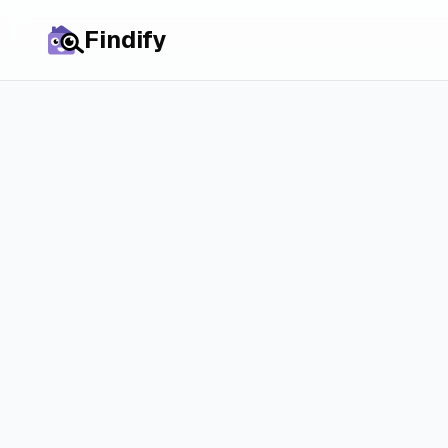
Findify
Terug naar vergelijkingen
Rentbird vs 
belangrijkst
Vergelijk Rentbird en Ren
ziet waarin ze verschillen