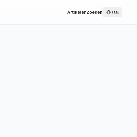
Artikelen
Zoeken
Taal
rijzen en
n, zodat je