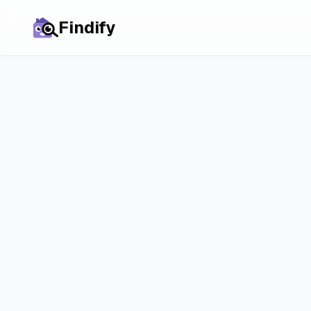
Findify
Retour à tous les articles
Comment tro
Findify
Guide étape par étape po
l’application Findify
2 avril 2026
4 min de lectu