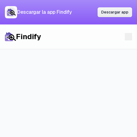
Descargar la app Findify
Descargar la app Findify
Descargar app
Descargar app
Findify